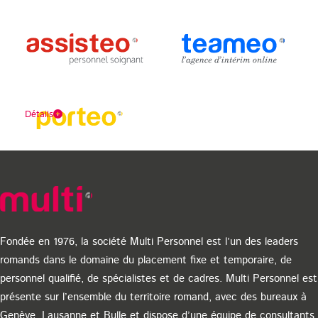
Détails
Fondée en 1976, la société Multi Personnel est l’un des leaders
romands dans le domaine du placement fixe et temporaire, de
personnel qualifié, de spécialistes et de cadres. Multi Personnel est
Agence de recrutement active depuis 1993, Pemsa se
présente sur l’ensemble du territoire romand, avec des bureaux à
spécialise dans le bâtiment et la technique. Découvrez nos
Genève, Lausanne et Bulle et dispose d’une équipe de consultants
offres d’emploi dans la construction, les services