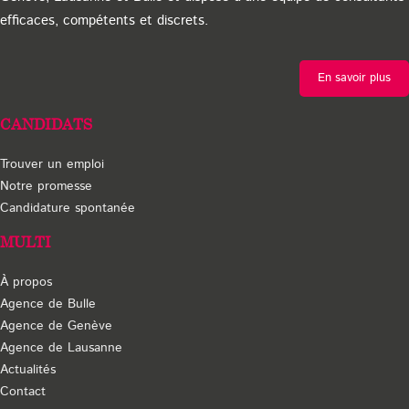
efficaces, compétents et discrets.
techniques et le génie civil
en Suisse romande.
En savoir plus
CANDIDATS
Trouver un emploi
Notre promesse
Candidature spontanée
Multi est une
agence de placement à Genève,
MULTI
Lausanne et Bulle
, experte en administration, logistique,
comptabilité et banque. Elle relie entreprises et talents
À propos
avec réactivité et précision depuis 1976.
Agence de Bulle
Agence de Genève
Agence de Lausanne
Actualités
Contact