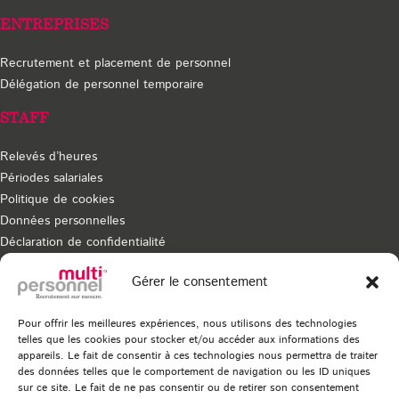
ENTREPRISES
Recrutement et placement de personnel
Délégation de personnel temporaire
STAFF
Relevés d’heures
Périodes salariales
Politique de cookies
Données personnelles
Déclaration de confidentialité
Dispositif de signalement
Gérer le consentement
Pour offrir les meilleures expériences, nous utilisons des technologies
telles que les cookies pour stocker et/ou accéder aux informations des
Vous souhaitez recevoir nos dernières actualités ?
appareils. Le fait de consentir à ces technologies nous permettra de traiter
Inscrivez-vous à notre newsletter
des données telles que le comportement de navigation ou les ID uniques
sur ce site. Le fait de ne pas consentir ou de retirer son consentement