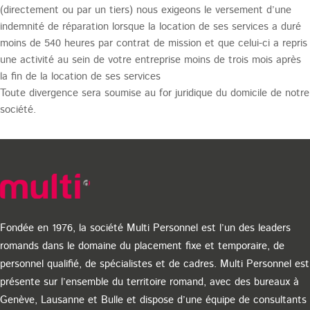
(directement ou par un tiers) nous exigeons le versement d’une
indemnité de réparation lorsque la location de ses services a duré
moins de 540 heures par contrat de mission et que celui-ci a repris
une activité au sein de votre entreprise moins de trois mois après
la fin de la location de ses services
Toute divergence sera soumise au for juridique du domicile de notre
société.
Fondée en 1976, la société Multi Personnel est l’un des leaders
romands dans le domaine du placement fixe et temporaire, de
personnel qualifié, de spécialistes et de cadres. Multi Personnel est
présente sur l’ensemble du territoire romand, avec des bureaux à
Genève, Lausanne et Bulle et dispose d’une équipe de consultants