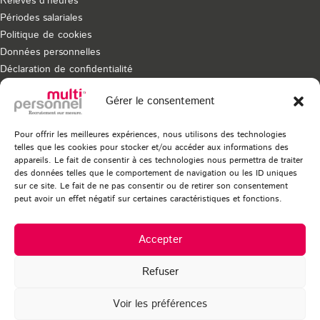
Relevés d’heures
Périodes salariales
Politique de cookies
Données personnelles
Déclaration de confidentialité
Dispositif de signalement
Gérer le consentement
Pour offrir les meilleures expériences, nous utilisons des technologies
telles que les cookies pour stocker et/ou accéder aux informations des
Vous souhaitez recevoir nos dernières actualités ?
appareils. Le fait de consentir à ces technologies nous permettra de traiter
Inscrivez-vous à notre newsletter
des données telles que le comportement de navigation ou les ID uniques
sur ce site. Le fait de ne pas consentir ou de retirer son consentement
peut avoir un effet négatif sur certaines caractéristiques et fonctions.
Accepter
© Multi Personnel - Agence de placement fixe et temporaire.
Refuser
Tous droits réservés.
Voir les préférences