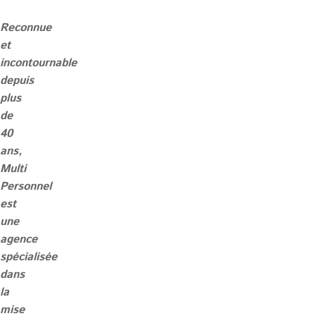
fixe
Temporaire
Temps
Reconnue
partiel
et
Postuler
incontournable
depuis
plus
de
40
ans,
Multi
Personnel
est
une
agence
spécialisée
dans
la
mise