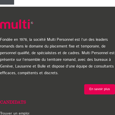
une
petite
sélection
de
candidats
à
l’employeur
Fondée en 1976, la société Multi Personnel est l’un des leaders
potentiel
romands dans le domaine du placement fixe et temporaire, de
en
personnel qualifié, de spécialistes et de cadres. Multi Personnel est
mettant
présente sur l’ensemble du territoire romand, avec des bureaux à
en
Genève, Lausanne et Bulle et dispose d’une équipe de consultants
lumière
efficaces, compétents et discrets.
leurs
qualités.
Vous
En savoir plus
en
ferez
CANDIDATS
peut-
être
Trouver un emploi