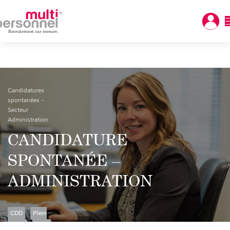
Candidatures
spontanées -
Secteur
Administration
CANDIDATURE
SPONTANÉE –
ADMINISTRATION
CDD
Plein
temps
Poste