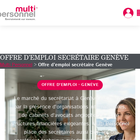
OFFRE D’EMPLOI SECRÉTAIRE GENÈVE
Multi Personnel
>
Offre d’emploi secrétaire Genève
OFFRE D'EMPLOI · GENÈVE
Le marché du secrétariat à Genève est marqué
par la présence d'organisations internationales,
de cabinets d'avocats anglophones et de
structures financières exigeantes. Multi Personnel
place des secrétaires aussi bien sur du