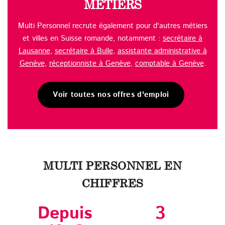
MÉTIERS
Multi Personnel recrute également pour d'autres métiers
et villes en Suisse romande, notamment :
secrétaire à
Lausanne
,
secrétaire à Bulle
,
assistante administrative à
Genève
,
réceptionniste à Genève
,
comptable à Genève
.
Voir toutes nos offres d'emploi
MULTI PERSONNEL EN
CHIFFRES
Depuis
3